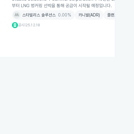
부터 LNG 벙커링 선박을 통해 공급이 시작될 예정입니다.
스타빌리스 솔루션스
0.00%
카니발(ADR)
플랜트건설
+0
공시
25.12.18
|