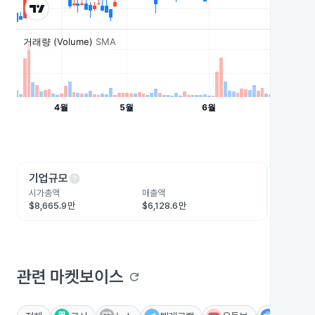
help
he
기업규모
수익성
시가총액
매출액
영업이익
$8,665.9만
$6,128.6만
-$448.
관련 마켓보이스
refresh