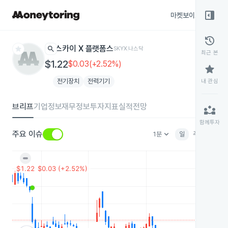
right_panel_open
마켓보이스
종목
history
star
search
스카이 X 플랫폼스
SKYX
나스닥
최근 본
$1.22
$0.03(+2.52%)
star
전기장치
전력기기
내 관심
브리프
기업정보
재무정보
투자지표
실적전망
partner_exchange
함께투자
keyboard_arrow_down
주요 이슈
1분
일
주
월
분