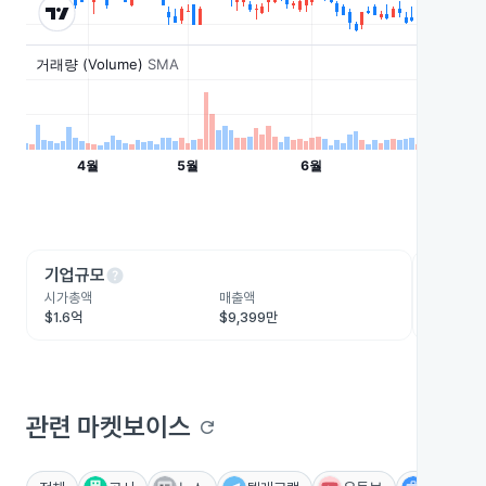
help
he
기업규모
수익성
시가총액
매출액
영업이익
$1.6억
$9,399만
-$2,956
관련 마켓보이스
refresh