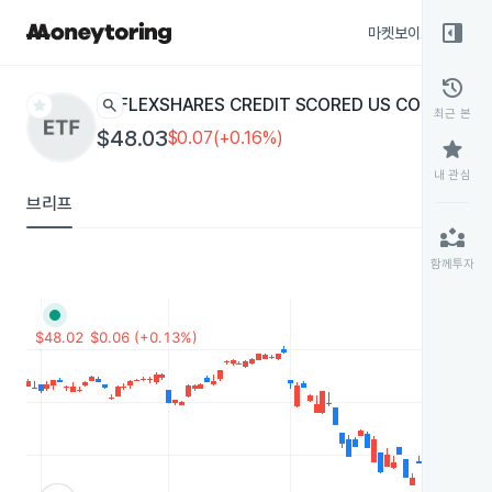
right_panel_open
마켓보이스
종목
history
star
search
FLEXSHARES CREDIT SCORED US CORPORAT
최근 본
$48.03
$0.07(+0.16%)
star
내 관심
브리프
partner_exchange
함께투자