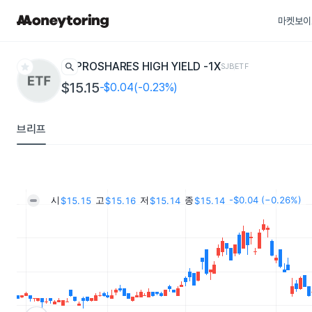
마켓보이
star
search
PROSHARES HIGH YIELD -1X
SJB
ETF
$15.15
-$0.04(-0.23%)
브리프