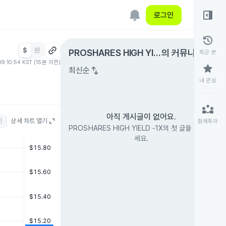
right_panel_open
로그인
history
$
원
expand_circle_right
PROSHARES HIGH YIE
의 커뮤니티
최근 본
09 10:54 KST (15분 지연)
LD -1X
star
swap_vert
최신순
내 관심
partner_exchange
아직 게시글이 없어요.
인
상세 차트 열기
함께투자
PROSHARES HIGH YIELD -1X의 첫 글을 남겨 보
세요.