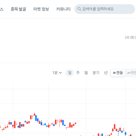
search
스
종목 발굴
마켓 정보
커뮤니티
검색어를 입력하세요
26.08.
keyboard_arrow_down
1분
일
주
월
분기
년
캔들
라