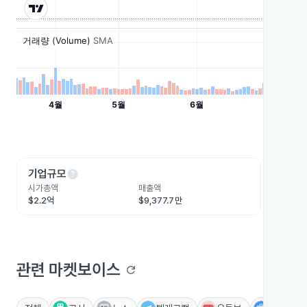
help
he
기업규모
수익성
시가총액
매출액
영업이익
$2.2억
$9,377.7만
$2,063
관련 마켓보이스
refresh