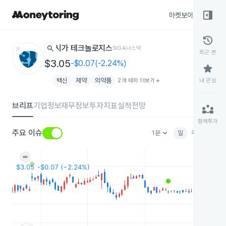
right_panel_open
마켓보이스
종목
history
star
search
시가 테크놀로지스
SIGA
나스닥
최근 본
$3.05
-$0.07(-2.24%)
star
백신
제약
의약품
2개 테마 더보기
add
내 관심
브리프
기업정보
재무정보
투자지표
실적전망
partner_exchange
함께투자
keyboard_arrow_down
주요 이슈
1분
일
주
월
분