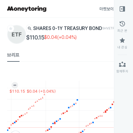
right_panel_open
마켓보이스
종목
history
star
search
ISHARES 0-1Y TREASURY BOND
SHV
ETF
최근 본
$110.15
$0.04(+0.04%)
star
내 관심
브리프
partner_exchange
함께투자