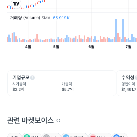
help
he
기업규모
수익성
시가총액
매출액
영업이익
$2.2억
$5.7억
$1,491.
관련 마켓보이스
refresh