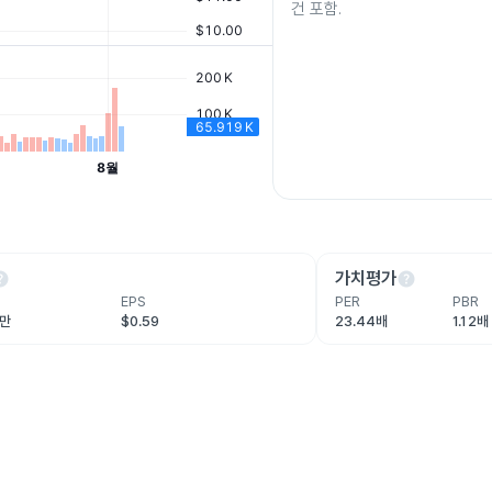
건 포함.
lp
help
가치평가
EPS
PER
PBR
7만
$0.59
23.44배
1.12배