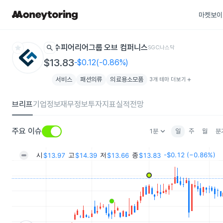
마켓보이
star
search
수피어리어그룹 오브 컴퍼니스
SGC
나스닥
$13.83
-$0.12(-0.86%)
서비스
패션의류
의료용소모품
3개 테마 더보기
add
브리프
기업정보
재무정보
투자지표
실적전망
keyboard_arrow_down
주요 이슈
1분
일
주
월
분