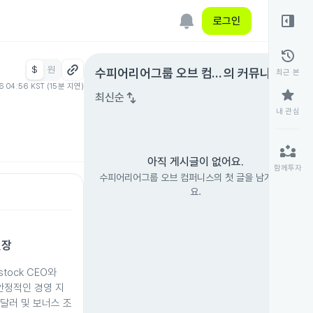
right_panel_open
로그인
history
$
원
expand_circle_right
수피어리어그룹 오브 컴퍼
의 커뮤니티
최근 본
06 04:56 KST (15분 지연)
니스
star
swap_vert
최신순
내 관심
partner_exchange
아직 게시글이 없어요.
함께투자
수피어리어그룹 오브 컴퍼니스의 첫 글을 남겨 보세
요.
연장
stock CEO와
안정적인 경영 지
9달러 및 보너스 조