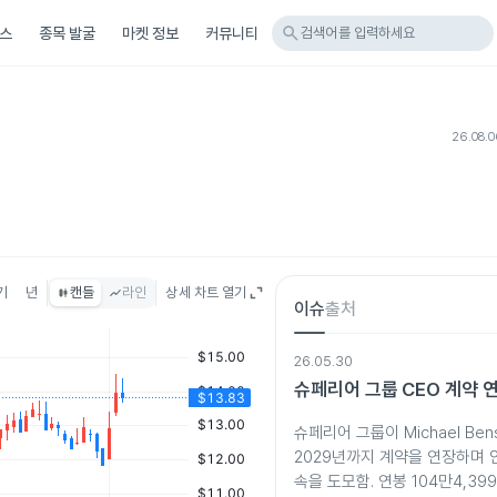
search
스
종목 발굴
마켓 정보
커뮤니티
검색어를 입력하세요
26.08.
기
년
캔들
라인
상세 차트 열기
이슈
출처
26.05.30
슈페리어 그룹 CEO 계약 
슈페리어 그룹이 Michael Ben
2029년까지 계약을 연장하며 
속을 도모함. 연봉 104만4,39