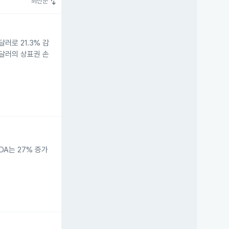
swap_vert
최신순
러로 21.3% 감
만 달러의 상표권 손
TDA는 27% 증가