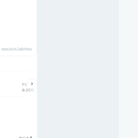
powered by TradingView
chevron_right
PSR
0.35배