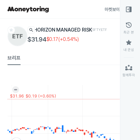
right_panel_open
마켓보이스
종목
history
star
search
HORIZON MANAGED RISK
SFTY
ETF
최근 본
$31.94
$0.17(+0.54%)
star
내 관심
브리프
partner_exchange
함께투자