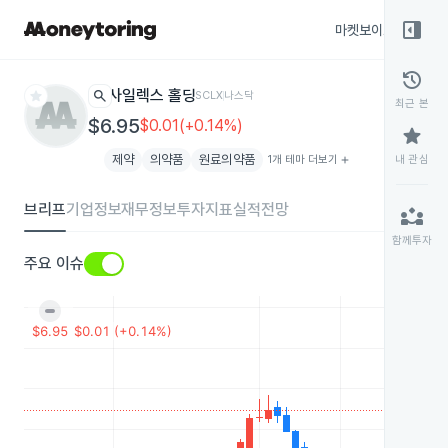
right_panel_open
마켓보이스
종목
history
star
search
사일렉스 홀딩
SCLX
나스닥
최근 본
$6.95
$0.01(+0.14%)
star
제약
의약품
원료의약품
1개 테마 더보기
add
내 관심
브리프
기업정보
재무정보
투자지표
실적전망
partner_exchange
함께투자
주요 이슈