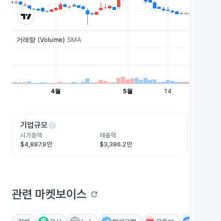
help
he
기업규모
수익성
시가총액
매출액
영업이익
$4,887.9만
$3,386.2만
-$1.3억
관련 마켓보이스
refresh