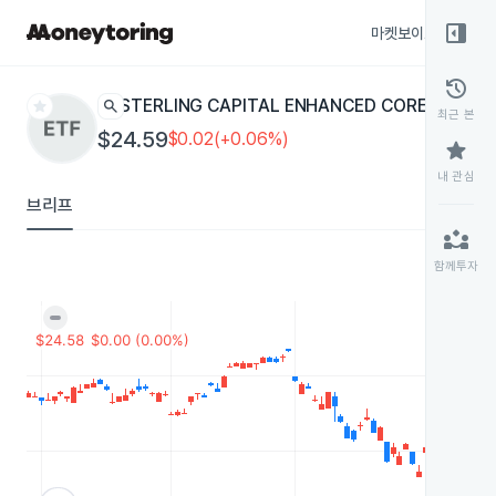
right_panel_open
마켓보이스
종목
history
star
search
STERLING CAPITAL ENHANCED CORE BOND
SC
최근 본
$24.59
$0.02(+0.06%)
star
내 관심
브리프
partner_exchange
함께투자