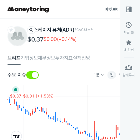
right_panel_open
마켓보이스
종목
history
star
search
스케이지 퓨처(ADR)
SCAG
나스닥
최근 본
$0.37
$0.00(+0.14%)
star
내 관심
브리프
기업정보
재무정보
투자지표
실적전망
partner_exchange
keyboard_arrow_down
주요 이슈
1분
일
주
월
분
함께투자