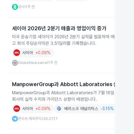
공시
1주 전
|
세이아 2026년 2분기 매출과 영업이익 증가
미국 운송기업 세이아가 2026년 2분기 실적을 발표하며 매출과 영업이익
고 희석 주당순이익은 3.51달러를 기록했습니다.
사이아
+0.09%
GlobeNewswire
1주 전
|
ManpowerGroup과 Abbott Laboratories 실적과 
ManpowerGroup과 Abbott Laboratories가 7월 16일
회사의 실적 수치와 가이던스 상향이 배경입니다.
사이아
+0.09%
베리스크 애널리틱스
-3.15%
아서
연수르 해외주식
26.07.17
|