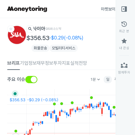
right_panel_open
마켓보이스
종목
history
star
search
사이아
SAIA
나스닥
최근 본
$356.53
-$0.29(-0.08%)
star
화물운송
모빌리티서비스
내 관심
브리프
기업정보
재무정보
투자지표
실적전망
partner_exchange
함께투자
keyboard_arrow_down
주요 이슈
1분
일
주
월
분