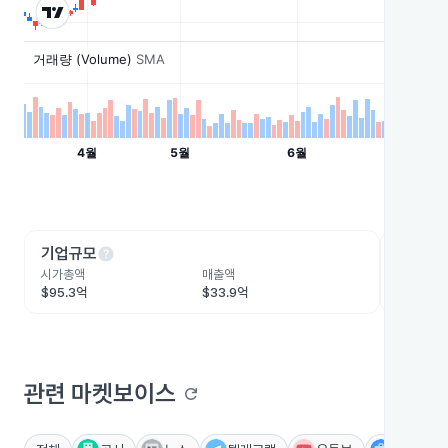
help
he
기업규모
수익성
시가총액
매출액
영업이익
$95.3억
$33.9억
$3.6억
관련 마켓보이스
refresh