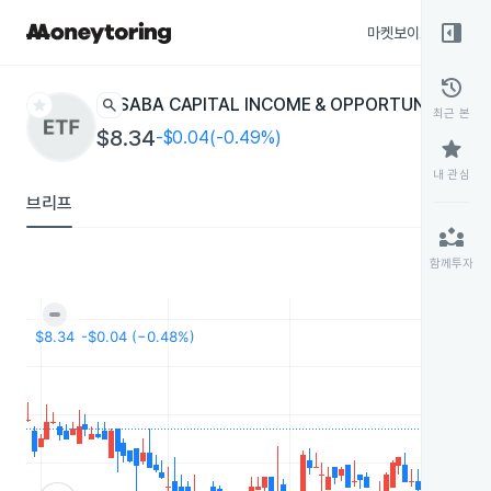
right_panel_open
마켓보이스
종목
history
star
search
SABA CAPITAL INCOME & OPPORTUNITIES II
S
최근 본
$8.34
-$0.04(-0.49%)
star
내 관심
브리프
partner_exchange
함께투자