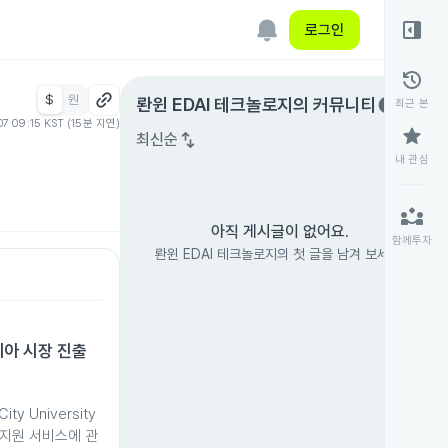
right_panel_open
로그인
history
$
원
expand_circle_right
롼윈 EDAI 테크놀로지
의 커뮤니티
최근 본
07 09:15 KST (15분 지연)
star
swap_vert
최신순
내 관심
partner_exchange
아직 게시글이 없어요.
함께투자
롼윈 EDAI 테크놀로지의 첫 글을 남겨 보세요.
이시아 시장 진출
ity University
및 지원 서비스에 관