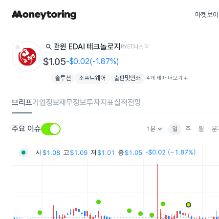
마켓보이
star
search
롼윈 EDAI 테크놀로지
RYET
나스닥
$1.05
-$0.02(-1.87%)
솔루션
소프트웨어
출판및인쇄
4개 테마 더보기
add
브리프
기업정보
재무정보
투자지표
실적전망
keyboard_arrow_down
주요 이슈
1분
일
주
월
분