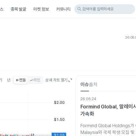
search
스
종목 발굴
마켓 정보
커뮤니티
검색어를 입력하세요
26.08.
기
년
캔들
라인
상세 차트 열기
이슈
출처
26.06.24
Formind Global, 말레
가속화
Formind Global Holdings가 C
Malaysia와 국제 학생 모집 