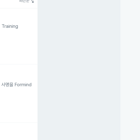
swap_vert
최신순
raining
사명을 Formind