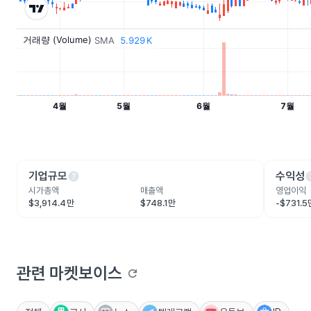
help
he
기업규모
수익성
시가총액
매출액
영업이익
$3,914.4만
$748.1만
-$731.5
관련 마켓보이스
refresh