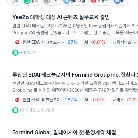
전체
공시
뉴스
텔레그램
유튜브
IR
YeeZo 대학생 대상 AI 콘텐츠 실무교육 출범
롼윈 EDAI 테크놀로지가 2026년 8월 5일 미국 증권거래위원회에 6‑K 보고
Program'의 출범을 알렸습니다. 프로그램은 실무 중심 교육을 제공
롼윈 EDAI 테크놀로지
-1.87%
AI
+0.01%
교육서비스
+
공시
1일 전
|
루안윈 EDAI 테크놀로지의 Formind Group Inc. 전환과
루안윈 EDAI 테크놀로지는 중국 K-12 기반 교육용 AI와 캠퍼스 서비스
Group Inc.로 변경할 예정이며 2026년 매출은 748만 달러로 확인
롼윈 EDAI 테크놀로지
-1.87%
AI
+0.01%
서비스
+0.2
3건의 연관 소식
6일 전
|
Formind Global, 말레이시아 첫 운영계약 체결