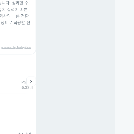
습니다. 성과형 수
유치 실적에 따른
 회사의 그룹 전환
이정표로 작용할 전
powered by TradingView
chevron_right
PSR
5.33배