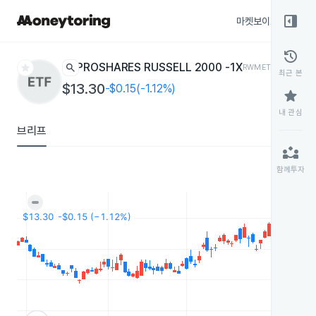
right_panel_open
마켓보이스
종목
history
star
search
PROSHARES RUSSELL 2000 -1X
RWM
ETF
최근 본
$13.30
-$0.15(-1.12%)
star
내 관심
브리프
partner_exchange
함께투자