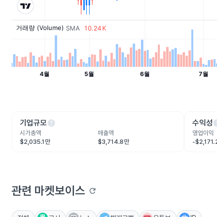
help
he
기업규모
수익성
시가총액
매출액
영업이익
$2,035.1만
$3,714.8만
-$2,171
관련 마켓보이스
refresh