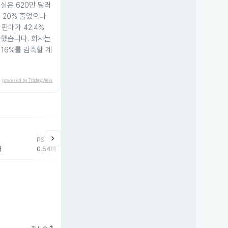
실은 620만 달러
 20% 줄었으나
 판매가 42.4%
가했습니다. 회사는
 16%를 감축할 계
powered by TradingView
chevron_right
PSR
배
0.54배