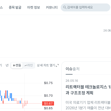
search
스
종목 발굴
마켓 정보
커뮤니티
검색어를 입력하세요
26.08
기
년
캔들
라인
상세 차트 열기
이슈
출처
26.05.16
리트랙터블 테크놀로지스 1
과 구조조정 계획
미국 의료기기 업체 리트랙터
2026년 1분기 매출이 전년 대비