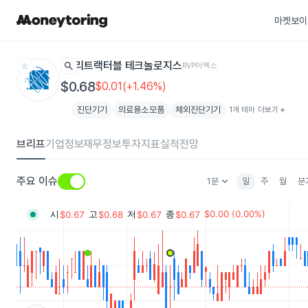
마켓보이
star
search
리트랙터블 테크놀로지스
RVP
아멕스
$0.68
$0.01(+1.46%)
진단기기
의료용소모품
체외진단기기
1개 테마 더보기
add
브리프
기업정보
재무정보
투자지표
실적전망
keyboard_arrow_down
주요 이슈
1분
일
주
월
분