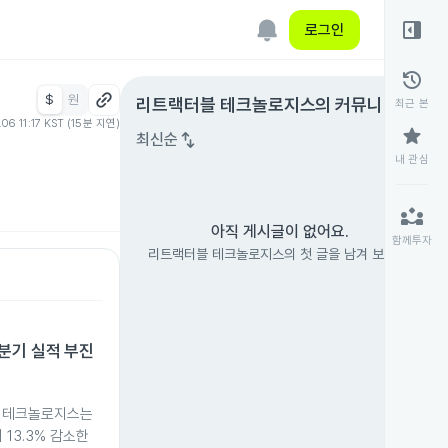
right_panel_open
로그인
history
$
원
expand_circle_right
리트랙터블 테크놀로지스
의 커뮤니티
최근 본
.06 11:17 KST (15분 지연)
star
swap_vert
최신순
내 관심
partner_exchange
아직 게시글이 없어요.
함께투자
리트랙터블 테크놀로지스의 첫 글을 남겨 보세요.
분기 실적 부진
블 테크놀로지스는
 13.3% 감소한