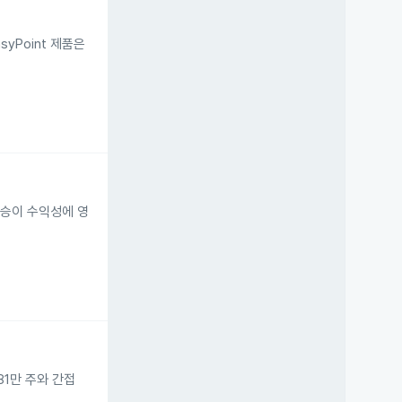
yPoint 제품은
상승이 수익성에 영
581만 주와 간접