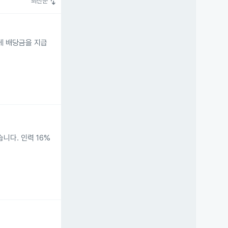
swap_vert
최신순
주에게 배당금을 지급
니다. 인력 16%