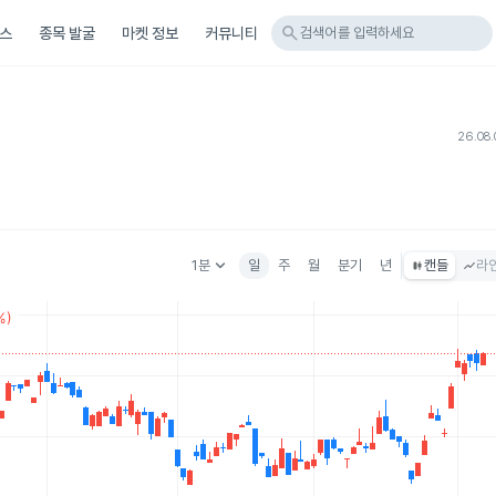
search
스
종목 발굴
마켓 정보
커뮤니티
검색어를 입력하세요
26.08.
keyboard_arrow_down
1분
일
주
월
분기
년
캔들
라