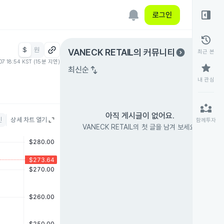
right_panel_open
로그인
history
$
원
expand_circle_right
VANECK RETAIL
의 커뮤니티
최근 본
07 18:54 KST (15분 지연)
star
swap_vert
최신순
내 관심
partner_exchange
아직 게시글이 없어요.
인
상세 차트 열기
함께투자
VANECK RETAIL의 첫 글을 남겨 보세요.