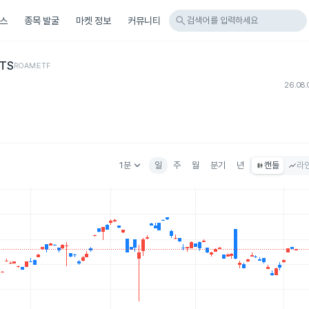
search
스
종목 발굴
마켓 정보
커뮤니티
검색어를 입력하세요
ETS
ROAM
ETF
26.08.
keyboard_arrow_down
1분
일
주
월
분기
년
캔들
라