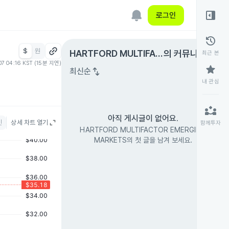
right_panel_open
로그인
history
$
원
expand_circle_right
HARTFORD MULTIFAC
의 커뮤니티
최근 본
07 04:16 KST (15분 지연)
TOR EMERGING MARK
star
swap_vert
최신순
ETS
내 관심
partner_exchange
아직 게시글이 없어요.
인
상세 차트 열기
함께투자
HARTFORD MULTIFACTOR EMERGING
MARKETS의 첫 글을 남겨 보세요.