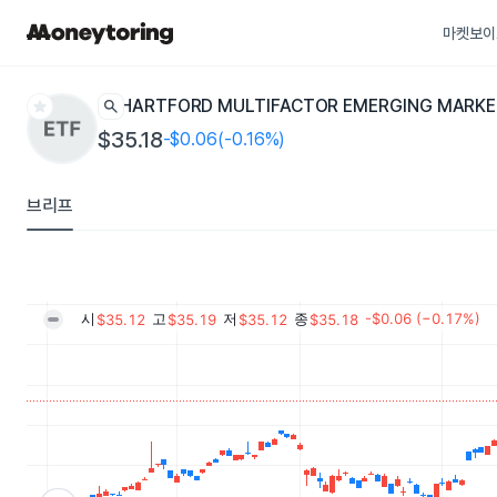
마켓보이
star
search
HARTFORD MULTIFACTOR EMERGING MARK
$35.18
-$0.06(-0.16%)
브리프