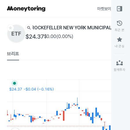
right_panel_open
마켓보이스
종목
history
star
search
ROCKEFELLER NEW YORK MUNICIPAL BOND
RM
최근 본
$24.37
$0.00(0.00%)
star
내 관심
브리프
partner_exchange
함께투자