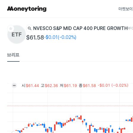
마켓보이
star
search
INVESCO S&P MID CAP 400 PURE GROWTH
RF
$61.58
-$0.01(-0.02%)
브리프