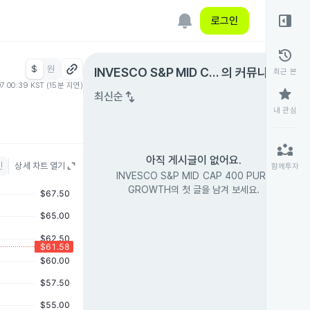
right_panel_open
로그인
history
$
원
expand_circle_right
INVESCO S&P MID CA
의 커뮤니티
최근 본
07 00:39 KST (15분 지연)
P 400 PURE GROWTH
star
swap_vert
최신순
내 관심
partner_exchange
아직 게시글이 없어요.
인
상세 차트 열기
함께투자
INVESCO S&P MID CAP 400 PURE
GROWTH의 첫 글을 남겨 보세요.