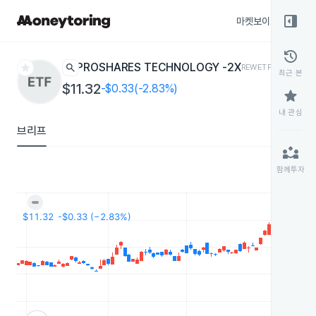
right_panel_open
마켓보이스
종목
history
star
search
PROSHARES TECHNOLOGY -2X
REW
ETF
최근 본
$11.32
-$0.33(-2.83%)
star
내 관심
브리프
partner_exchange
함께투자