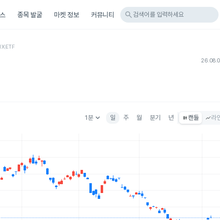
search
스
종목 발굴
마켓 정보
커뮤니티
검색어를 입력하세요
MX
ETF
26.08.
keyboard_arrow_down
1분
일
주
월
분기
년
캔들
라