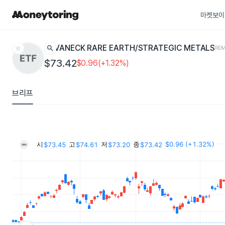
마켓보이
star
search
VANECK RARE EARTH/STRATEGIC METALS
RE
$73.42
$0.96(+1.32%)
브리프