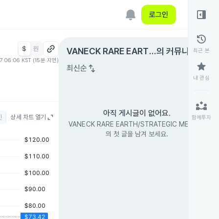
right_panel_open
로그인
history
$
원
expand_circle_right
VANECK RARE EART
의 커뮤니티
최근 본
07 06:06 KST (15분 지연)
H/STRATEGIC METAL
star
swap_vert
최신순
S
내 관심
partner_exchange
아직 게시글이 없어요.
인
상세 차트 열기
함께투자
VANECK RARE EARTH/STRATEGIC METALS
의 첫 글을 남겨 보세요.