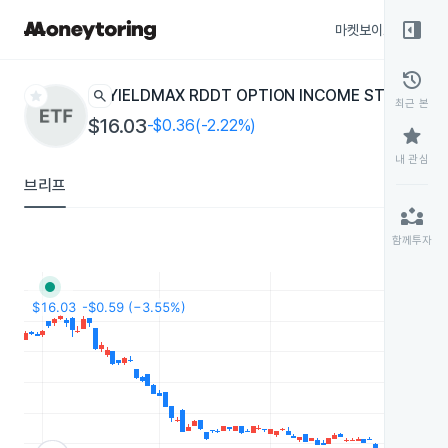
right_panel_open
마켓보이스
종목
history
star
search
YIELDMAX RDDT OPTION INCOME STRATEGY
최근 본
$16.03
-$0.36(-2.22%)
star
내 관심
브리프
partner_exchange
함께투자