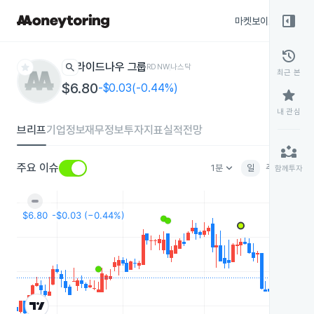
right_panel_open
마켓보이스
종목
history
star
search
라이드나우 그룹
RDNW
나스닥
최근 본
$6.80
-$0.03(-0.44%)
star
내 관심
브리프
기업정보
재무정보
투자지표
실적전망
partner_exchange
keyboard_arrow_down
주요 이슈
1분
일
주
월
분
함께투자