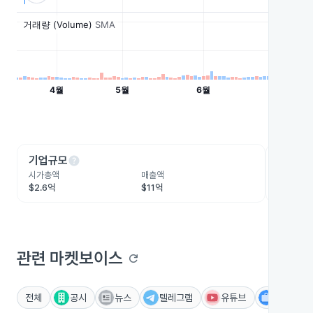
help
he
기업규모
수익성
시가총액
매출액
영업이익
$2.6억
$11억
$4,490
관련 마켓보이스
refresh
전체
공시
뉴스
텔레그램
유튜브
IR