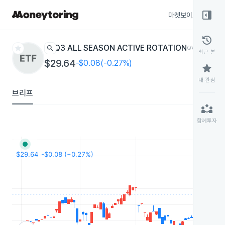
right_panel_open
마켓보이스
종목
history
star
search
Q3 ALL SEASON ACTIVE ROTATION
QVOY
ETF
최근 본
$29.64
-$0.08(-0.27%)
star
내 관심
브리프
partner_exchange
함께투자