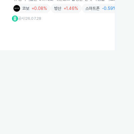
코보
+0.08%
방산
+1.46%
스마트폰
-0.59%
우주
공시
26.07.28
|