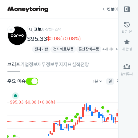
right_panel_open
마켓보이스
종목
history
star
search
코보
QRVO
나스닥
최근 본
$95.33
$0.08(+0.08%)
star
전자기판
전자회로부품
통신장비부품
4개 테마 더보기
내 관심
add
브리프
기업정보
재무정보
투자지표
실적전망
partner_exchange
함께투자
keyboard_arrow_down
주요 이슈
1분
일
주
월
분