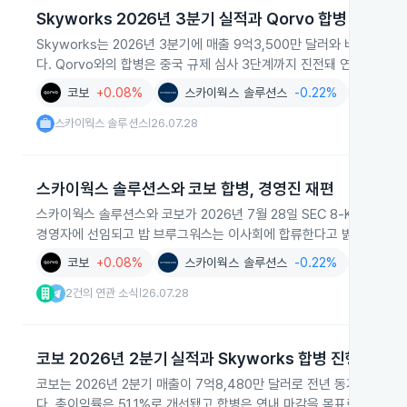
Skyworks 2026년 3분기 실적과 Qorvo 합병 진행
Skyworks는 2026년 3분기에 매출 9억3,500만 달러와 비일반
다. Qorvo와의 합병은 중국 규제 심사 3단계까지 진전돼 연내 거래
코보
+0.08%
스카이웍스 솔루션스
-0.22%
AI
+0.0
스카이웍스 솔루션스
26.07.28
|
스카이웍스 솔루션스와 코보 합병, 경영진 재편
스카이웍스 솔루션스와 코보가 2026년 7월 28일 SEC 8‑K 공시
경영자에 선임되고 밥 브루그워스는 이사회에 합류한다고 밝혔습니다.
코보
+0.08%
스카이웍스 솔루션스
-0.22%
반도체
-
2건의 연관 소식
26.07.28
|
코보 2026년 2분기 실적과 Skyworks 합병 진행
코보는 2026년 2분기 매출이 7억8,480만 달러로 전년 동기 대비 
다. 총이익률은 51.1%로 개선됐고 합병은 연내 마감을 목표로 진행 중