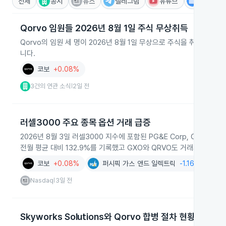
전체
공시
뉴스
텔레그램
유튜브
IR
Qorvo 임원들 2026년 8월 1일 주식 무상취득
Qorvo의 임원 세 명이 2026년 8월 1일 무상으로 주식을 취득해
니다.
코보
+0.08%
3건의 연관 소식
2일 전
|
러셀3000 주요 종목 옵션 거래 급증
2026년 8월 3일 러셀3000 지수에 포함된 PG&E Corp, GXO Lo
전월 평균 대비 132.9%를 기록했고 GXO와 QRVO도 거래가 확대됐
코보
+0.08%
퍼시픽 가스 앤드 일렉트릭
-1.16%
Nasdaq
3일 전
|
Skyworks Solutions와 Qorvo 합병 절차 현황