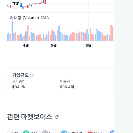
help
he
기업규모
수익성
시가총액
매출액
영업이익
$84.1억
$36.4억
$6.5억
관련 마켓보이스
refresh