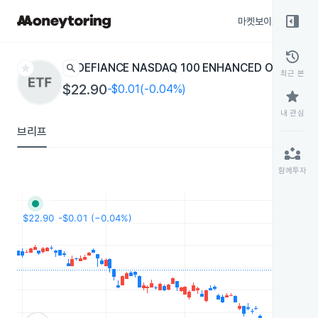
right_panel_open
마켓보이스
종목
history
star
search
DEFIANCE NASDAQ 100 ENHANCED OPTIONS
최근 본
$22.90
-$0.01(-0.04%)
star
내 관심
브리프
partner_exchange
함께투자