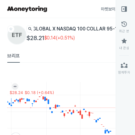
right_panel_open
마켓보이스
종목
history
star
search
GLOBAL X NASDAQ 100 COLLAR 95-110
QCLR
E
최근 본
$28.21
$0.14(+0.51%)
star
내 관심
브리프
partner_exchange
함께투자