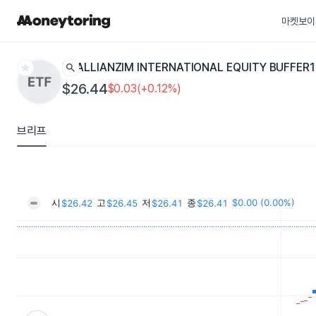
마켓보이
star
search
ALLIANZIM INTERNATIONAL EQUITY BUFFER1
$26.44
$0.03(+0.12%)
브리프