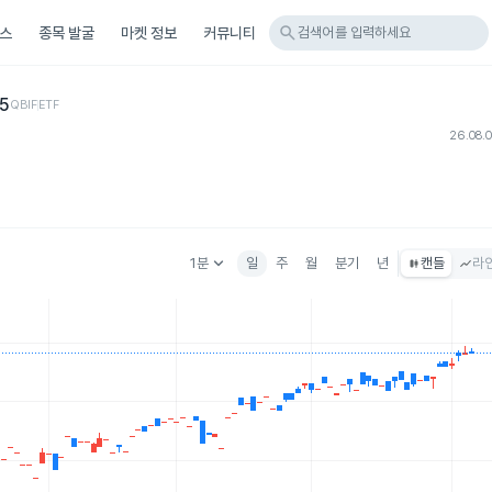
search
스
종목 발굴
마켓 정보
커뮤니티
검색어를 입력하세요
5
QBIF
ETF
26.08.
keyboard_arrow_down
1분
일
주
월
분기
년
캔들
라