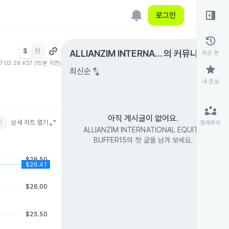
right_panel_open
로그인
history
$
원
expand_circle_right
ALLIANZIM INTERNATI
의 커뮤니티
최근 본
07 03:26 KST (15분 지연)
ONAL EQUITY BUFFE
star
swap_vert
최신순
R15
내 관심
partner_exchange
아직 게시글이 없어요.
인
상세 차트 열기
함께투자
ALLIANZIM INTERNATIONAL EQUITY
BUFFER15의 첫 글을 남겨 보세요.