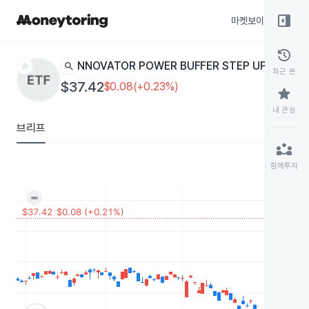
right_panel_open
마켓보이스
종목
history
star
search
INNOVATOR POWER BUFFER STEP UP STRAT
최근 본
$37.42
$0.08(+0.23%)
star
내 관심
브리프
partner_exchange
함께투자