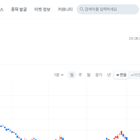
search
스
종목 발굴
마켓 정보
커뮤니티
검색어를 입력하세요
26.08.
keyboard_arrow_down
1분
일
주
월
분기
년
캔들
라