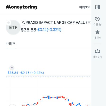
right_panel_open
마켓보이스
종목
history
star
search
PRAXIS IMPACT LARGE CAP VALUE
PRXV
ETF
최근 본
$35.88
-$0.12(-0.32%)
star
내 관심
브리프
partner_exchange
함께투자