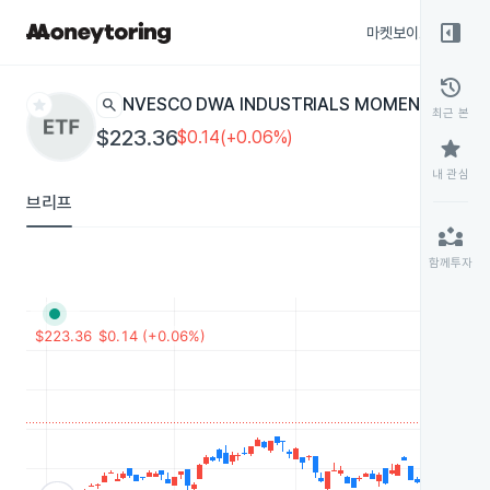
right_panel_open
마켓보이스
종목
history
star
search
INVESCO DWA INDUSTRIALS MOMENTUM
PRN
E
최근 본
$223.36
$0.14(+0.06%)
star
내 관심
브리프
partner_exchange
함께투자