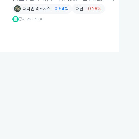
퍼미언 리소시스
-0.64%
재난
+0.26%
공시
26.05.06
|