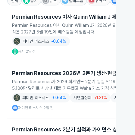
전체
공시
뉴스
텔레그램
유튜브
IR
Permian Resources 이사 Quinn William J 제
Permian Resources 이사 Quinn William J가 2026년 
식은 2027년 5월 19일에 베스팅될 예정입니다.
퍼미언 리소시스
-0.64%
공시
2일 전
|
Permian Resources 2026년 2분기 생산·현금흐름 기
Permian Resources가 2026 회계연도 2분기 일일 약 19만9
5,100만 달러로 사상 최대를 기록했고 Waha 가스 가격 하락에 대응
퍼미언 리소시스
-0.64%
계면활성제
+1.31%
시멘트
+0.
퍼미언 리소시스
2일 전
|
Permian Resources 2분기 실적과 가이던스 상향