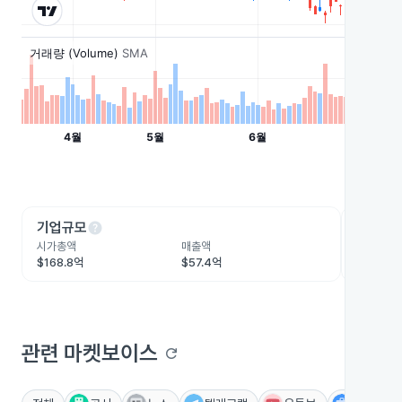
help
he
기업규모
수익성
시가총액
매출액
영업이익
$168.8억
$57.4억
$20.6억
관련 마켓보이스
refresh