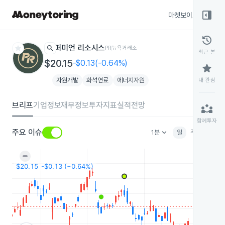
right_panel_open
마켓보이스
종목
history
star
search
퍼미언 리소시스
PR
뉴욕거래소
최근 본
$20.15
-$0.13(-0.64%)
star
자원개발
화석연료
에너지자원
내 관심
브리프
기업정보
재무정보
투자지표
실적전망
partner_exchange
함께투자
keyboard_arrow_down
주요 이슈
1분
일
주
월
분