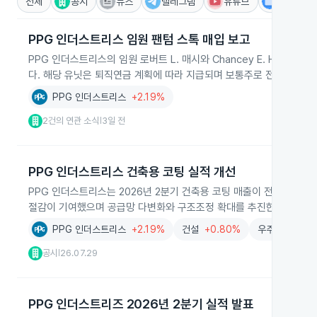
전체
공시
뉴스
텔레그램
유튜브
IR
PPG 인더스트리스 임원 팬텀 스톡 매입 보고
PPG 인더스트리스의 임원 로버트 L. 매시와 Chancey E. Hagerty
다. 해당 유닛은 퇴직연금 계획에 따라 지급되며 보통주로 전환 가능하고
PPG 인더스트리스
+2.19%
2건의 연관 소식
3일 전
|
PPG 인더스트리스 건축용 코팅 실적 개선
PPG 인더스트리스는 2026년 2분기 건축용 코팅 매출이 전년 동기 대
절감이 기여했으며 공급망 다변화와 구조조정 확대를 추진한다고 밝혔
PPG 인더스트리스
+2.19%
건설
+0.80%
우주항공
+0.
공시
26.07.29
|
PPG 인더스트리즈 2026년 2분기 실적 발표