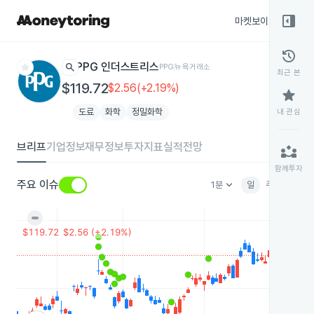
right_panel_open
마켓보이스
종목
history
star
search
PPG 인더스트리스
PPG
뉴욕거래소
최근 본
$119.72
$2.56(+2.19%)
star
도료
화학
정밀화학
내 관심
브리프
기업정보
재무정보
투자지표
실적전망
partner_exchange
함께투자
keyboard_arrow_down
주요 이슈
1분
일
주
월
분