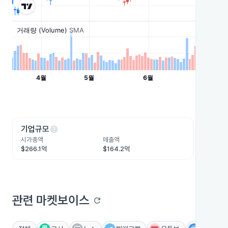
help
he
기업규모
수익성
시가총액
매출액
영업이익
$266.1억
$164.2억
$22.2억
관련 마켓보이스
refresh