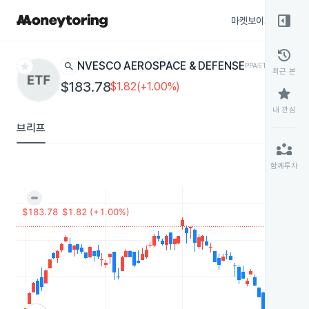
right_panel_open
마켓보이스
종목
history
star
search
INVESCO AEROSPACE & DEFENSE
PPA
ETF
최근 본
$183.78
$1.82(+1.00%)
star
내 관심
브리프
partner_exchange
함께투자