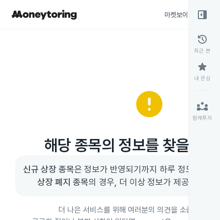
right_panel_open
마켓보이스
종목
history
최근 본
star
내 관심
error
partner_exchange
함께투자
해당 종목의 정보를 찾을 수 
신규 상장 종목
상장 폐지 종목
의 경우, 더 이상 정보가 제공되지 않을
더 나은 서비스를 위해 여러분의 의견을 소중히 듣고 있