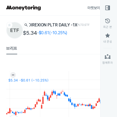
right_panel_open
마켓보이스
종목
history
star
search
DIREXION PLTR DAILY -1X
PLTD
ETF
최근 본
$5.34
-$0.61(-10.25%)
star
내 관심
브리프
partner_exchange
함께투자