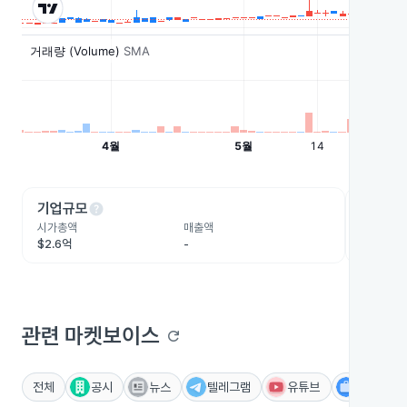
help
he
기업규모
수익성
시가총액
매출액
영업이익
$2.6억
-
-
관련 마켓보이스
refresh
전체
공시
뉴스
텔레그램
유튜브
IR