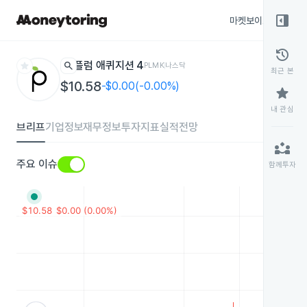
right_panel_open
마켓보이스
종목
history
star
search
플럼 애퀴지션 4
PLMK
나스닥
최근 본
$10.58
-$0.00(-0.00%)
star
내 관심
브리프
기업정보
재무정보
투자지표
실적전망
partner_exchange
주요 이슈
함께투자