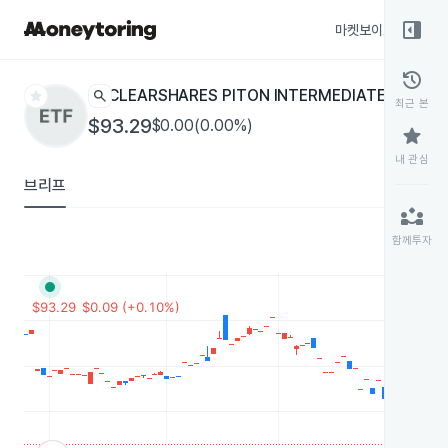
right_panel_open
마켓보이스
종목
history
star
search
CLEARSHARES PITON INTERMEDIATE FIXED 
최근 본
$93.29
$0.00(0.00%)
star
내 관심
브리프
partner_exchange
함께투자