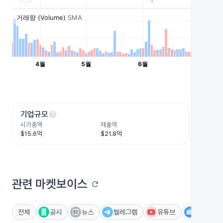
help
he
기업규모
수익성
시가총액
매출액
영업이익
$15.6억
$21.8억
$8.3억
관련 마켓보이스
refresh
전체
공시
뉴스
텔레그램
유튜브
IR