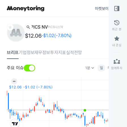
right_panel_open
마켓보이스
종목
history
star
search
PICS NV
PICS
나스닥
최근 본
$12.06
-$1.02(-7.80%)
star
내 관심
브리프
기업정보
재무정보
투자지표
실적전망
partner_exchange
keyboard_arrow_down
주요 이슈
1분
일
주
월
분
함께투자