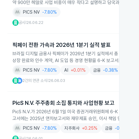
약 900만 헤알로 사업 비중이 매우 작다고 설명하고 당국과 협조하겠
PICS NV
-7.80%
공시
26.06.22
|
픽페이 전환 가속과 2026년 1분기 실적 발표
브라질 디지털 금융사 픽페이가 2026년 1분기 실적에서 총 신용 포트
상장 완료와 인수 계약, AI 도입 등 경영 현황을 6-K 보고서로 공시했
PICS NV
-7.80%
AI
+0.01%
금융
-0.38%
보험
+
2건의 연관 소식
26.06.03
|
PicS N.V. 주주총회 소집 통지와 사업현황 보고
PicS N.V.가 2026년 6월 1일 미국 증권거래위원회에 6-K 보고서
고서에는 2025년 연차보고서와 재무제표 승인, 이사 책임 면제 등과 
PICS NV
-7.80%
지주회사
+0.25%
금융
-0.38%
공시
26.06.01
|