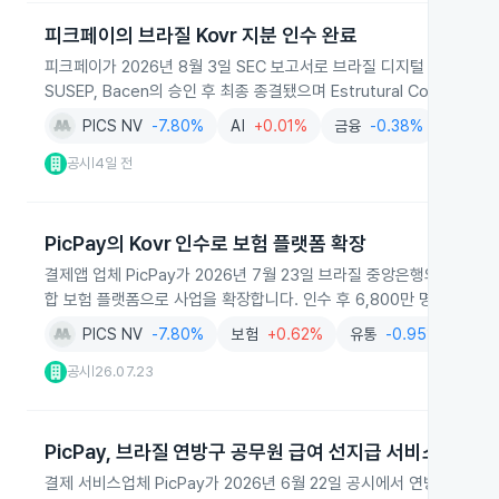
피크페이의 브라질 Kovr 지분 인수 완료
피크페이가 2026년 8월 3일 SEC 보고서로 브라질 디지털 인슈어테크
SUSEP, Bacen의 승인 후 최종 종결됐으며 Estrutural Correto
PICS NV
-7.80%
AI
+0.01%
금융
-0.38%
보험
+
공시
4일 전
|
PicPay의 Kovr 인수로 보험 플랫폼 확장
결제앱 업체 PicPay가 2026년 7월 23일 브라질 중앙은행의 최종 규제
합 보험 플랫폼으로 사업을 확장합니다. 인수 후 6,800만 명이 넘는
PICS NV
-7.80%
보험
+0.62%
유통
-0.95%
은행
공시
26.07.23
|
PicPay, 브라질 연방구 공무원 급여 선지급 서비스 입장
결제 서비스업체 PicPay가 2026년 6월 22일 공시에서 연방구 