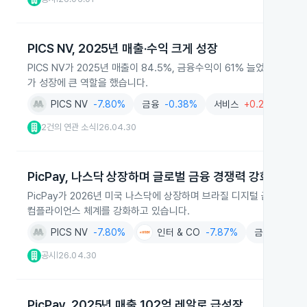
PICS NV, 2025년 매출·수익 크게 성장
PICS NV가 2025년 매출이 84.5%, 금융수익이 61% 늘었고,
가 성장에 큰 역할을 했습니다.
PICS NV
-7.80%
금융
-0.38%
서비스
+0.22%
핀
2건의 연관 소식
26.04.30
|
PicPay, 나스닥 상장하며 글로벌 금융 경쟁력 강화
PicPay가 2026년 미국 나스닥에 상장하며 브라질 디지털 금융 서
컴플라이언스 체계를 강화하고 있습니다.
PICS NV
-7.80%
인터 & CO
-7.87%
금융
-0.38
공시
26.04.30
|
PicPay, 2025년 매출 102억 레알로 급성장