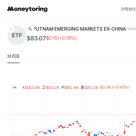
마켓보이
star
search
PUTNAM EMERGING MARKETS EX-CHINA
PEMX
$83.07
$0.15(+0.18%)
브리프