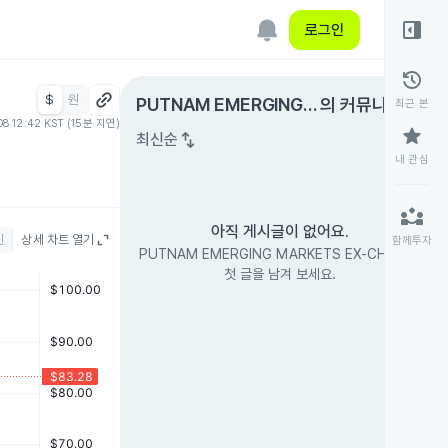
right_panel_open
로그인
history
$
원
expand_circle_right
PUTNAM EMERGING
의 커뮤니티
최근 본
08 12:42 KST (15분 지연)
MARKETS EX-CHINA
star
swap_vert
최신순
내 관심
partner_exchange
아직 게시글이 없어요.
인
상세 차트 열기
함께투자
PUTNAM EMERGING MARKETS EX-CHINA의
첫 글을 남겨 보세요.