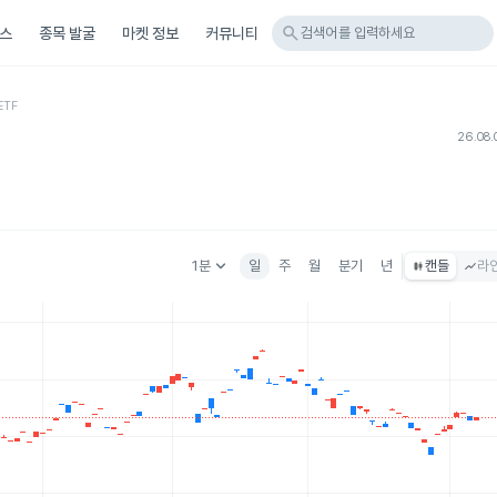
search
스
종목 발굴
마켓 정보
커뮤니티
검색어를 입력하세요
ETF
26.08.
keyboard_arrow_down
1분
일
주
월
분기
년
캔들
라