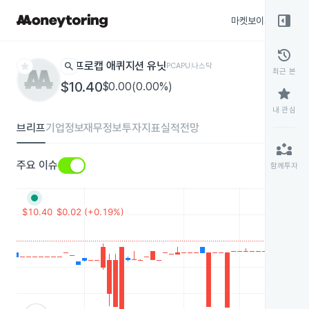
right_panel_open
마켓보이스
종목
history
star
search
프로캡 애퀴지션 유닛
PCAPU
나스닥
최근 본
$10.40
$0.00(0.00%)
star
내 관심
브리프
기업정보
재무정보
투자지표
실적전망
partner_exchange
주요 이슈
함께투자