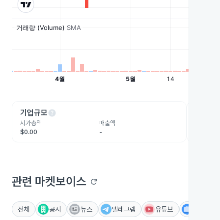
help
he
기업규모
수익성
시가총액
매출액
영업이익
$0.00
-
-
관련 마켓보이스
refresh
전체
공시
뉴스
텔레그램
유튜브
IR