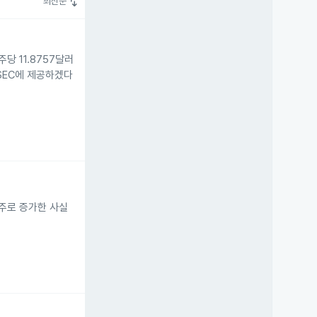
swap_vert
최신순
주당 11.8757달러
 SEC에 제공하겠다
00주로 증가한 사실