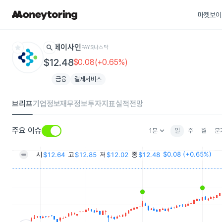
마켓보이
star
search
페이사인
PAYS
나스닥
$12.48
$0.08(+0.65%)
금융
결제서비스
브리프
기업정보
재무정보
투자지표
실적전망
keyboard_arrow_down
주요 이슈
1분
일
주
월
분