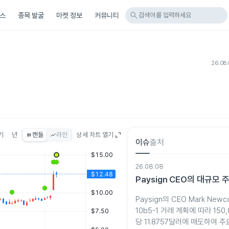
search
스
종목 발굴
마켓 정보
커뮤니티
검색어를 입력하세요
26.08.
기
년
캔들
라인
상세 차트 열기
이슈
출처
26.08.08
Paysign CEO의 대규모 
Paysign의 CEO Mark Newc
10b5-1 거래 계획에 따라 150
당 11.8757달러에 매도하여 