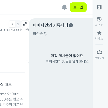
right_panel_open
로그인
history
$
원
expand_circle_right
페이사인
의 커뮤니티
최근 본
08 18:53 KST (15분 지연)
star
swap_vert
최신순
내 관심
partner_exchange
아직 게시글이 없어요.
함께투자
페이사인의 첫 글을 남겨 보세요.
주식 매도
omer가 Rule
,000주를 평균 주
주요 주주의 지분 변