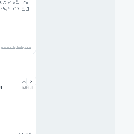
25년 9월 12일
 및 SEC에 관련
.
powered by TradingView
chevron_right
PSR
배
5.86배