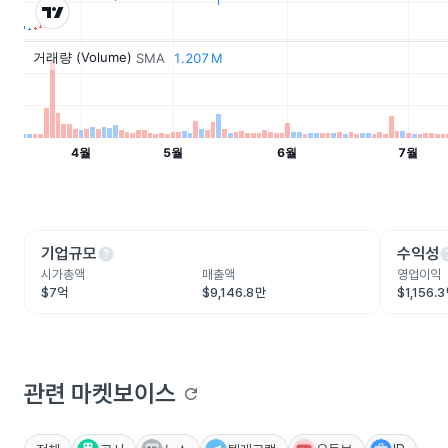
help
he
기업규모
수익성
시가총액
매출액
영업이익
$7억
$9,146.8만
$1,156.
관련 마켓보이스
refresh