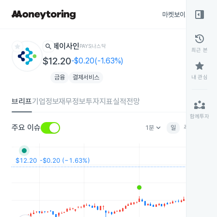
right_panel_open
마켓보이스
종목
history
star
search
페이사인
PAYS
나스닥
최근 본
$12.20
-$0.20(-1.63%)
star
금융
결제서비스
내 관심
브리프
기업정보
재무정보
투자지표
실적전망
partner_exchange
함께투자
keyboard_arrow_down
주요 이슈
1분
일
주
월
분