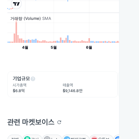
help
he
기업규모
수익성
시가총액
매출액
영업이익
$6.8억
$9,146.8만
$1,156.
관련 마켓보이스
refresh