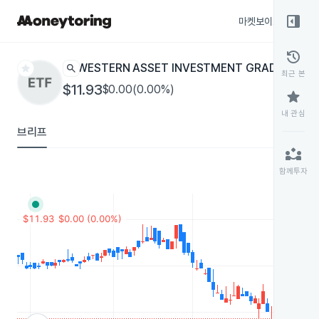
right_panel_open
마켓보이스
종목
history
star
search
WESTERN ASSET INVESTMENT GRADE INCO
최근 본
$11.93
$0.00(0.00%)
star
내 관심
브리프
partner_exchange
함께투자