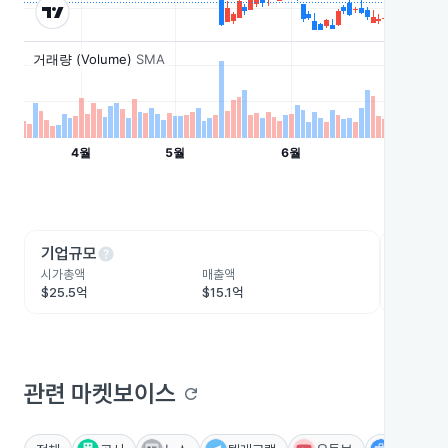
help
he
기업규모
수익성
시가총액
매출액
영업이익
$25.5억
$15.1억
-$7.8억
관련 마켓보이스
refresh