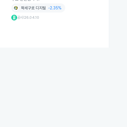
팍세구로 디지털
-2.35%
공시
26.04.10
|