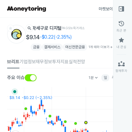
right_panel_open
마켓보이스
종목
history
star
search
팍세구로 디지털
PAGS
뉴욕거래소
최근 본
$9.14
-$0.22(-2.35%)
star
금융
결제서비스
여신전문금융
1개 테마 더보기
add
내 관심
브리프
기업정보
재무정보
투자지표
실적전망
partner_exchange
함께투자
keyboard_arrow_down
주요 이슈
1분
일
주
월
분