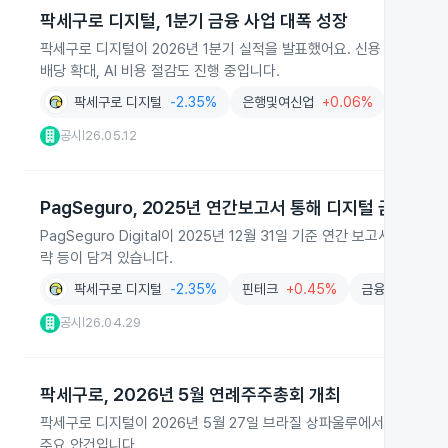
팍세구로 디지털, 1분기 금융 사업 대폭 성장
팍세구로 디지털이 2026년 1분기 실적을 발표했어요. 신용 포트폴리오가
배당 확대, AI 비용 절감도 진행 중입니다.
팍세구로 디지털
-2.35%
은행및여신업
+0.06%
금융
-0
공시
26.05.12
|
PagSeguro, 2025년 연간보고서 통해 디지털 금융 전략
PagSeguro Digital이 2025년 12월 31일 기준 연간 보고
략 등이 담겨 있습니다.
팍세구로 디지털
-2.35%
핀테크
+0.45%
금융
-0.38%
공시
26.04.29
|
팍세구로, 2026년 5월 연례주주총회 개최
팍세구로 디지털이 2026년 5월 27일 브라질 상파울루에서 연례주주총
주요 안건입니다.