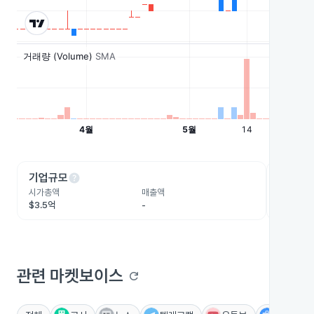
help
he
기업규모
수익성
시가총액
매출액
영업이익
$3.5억
-
-
관련 마켓보이스
refresh