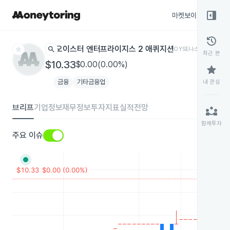
right_panel_open
마켓보이스
종목
history
star
search
오이스터 엔터프라이지스 2 애퀴지션
OYSE
나스닥
최근 본
$10.33
$0.00(0.00%)
star
금융
기타금융업
내 관심
브리프
기업정보
재무정보
투자지표
실적전망
partner_exchange
함께투자
주요 이슈