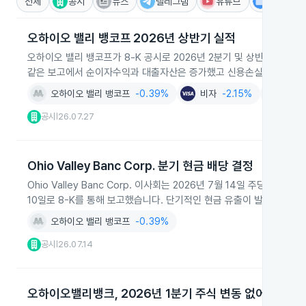
전체
공시
뉴스
텔레그램
유튜브
IR
오하이오 밸리 뱅코프 2026년 상반기 실적
오하이오 밸리 뱅코프가 8‑K 공시로 2026년 2분기 및 상반기 실적을
같은 보고에서 순이자수익과 대출자산은 증가했고 신용손실충당금 확대
오하이오 밸리 뱅코프
-0.39%
비자
-2.15%
건설
+0
공시
26.07.27
|
Ohio Valley Banc Corp. 분기 현금 배당 결정
Ohio Valley Banc Corp. 이사회는 2026년 7월 14일 주당 0
10일로 8-K를 통해 보고했습니다. 단기적인 현금 유출이 발생할 예정
오하이오 밸리 뱅코프
-0.39%
공시
26.07.14
|
오하이오밸리뱅크, 2026년 1분기 주식 변동 없어