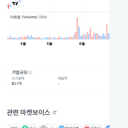
help
he
기업규모
수익성
시가총액
매출액
영업이익
$2.1억
-
$3,370
관련 마켓보이스
refresh