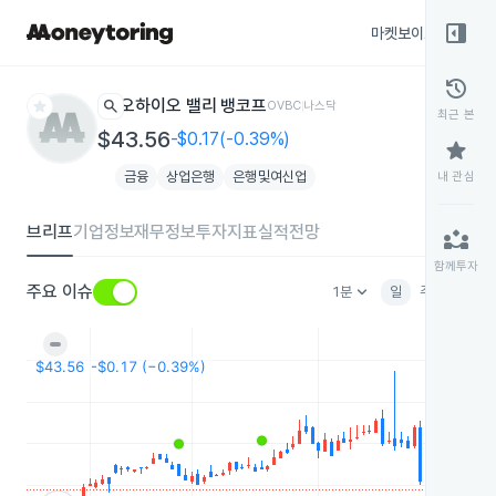
right_panel_open
마켓보이스
종목
history
star
search
오하이오 밸리 뱅코프
OVBC
나스닥
최근 본
$43.56
-$0.17(-0.39%)
star
금융
상업은행
은행및여신업
내 관심
브리프
기업정보
재무정보
투자지표
실적전망
partner_exchange
함께투자
keyboard_arrow_down
주요 이슈
1분
일
주
월
분