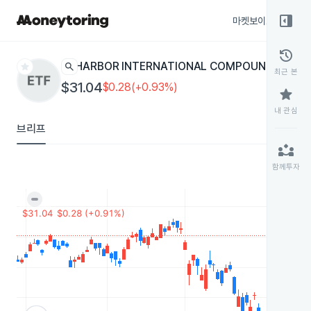
right_panel_open
마켓보이스
종목
history
star
search
HARBOR INTERNATIONAL COMPOUNDERS
OSE
최근 본
$31.04
$0.28(+0.93%)
star
내 관심
브리프
partner_exchange
함께투자